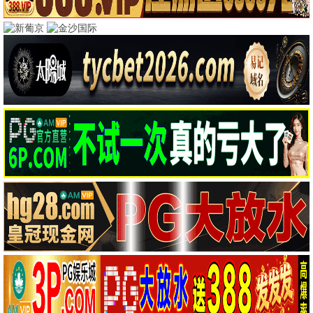
豆瓣高分经典
肖申克的救赎
霸王别姬
剧情
文艺