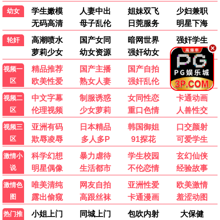
英雄本色
大话西游
黑帮
喜剧
无间道
黄飞鸿