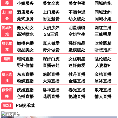
警匪
武侠
赌神
倩女幽魂
动作
奇幻