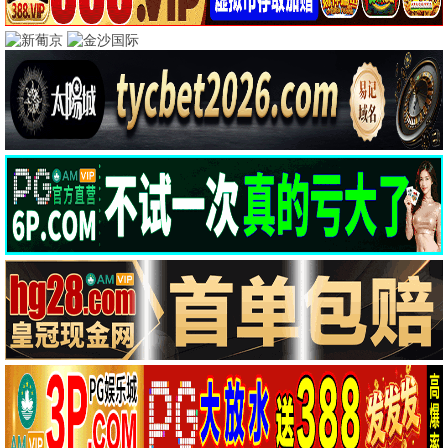
豆瓣高分经典
肖申克的救赎
霸王别姬
剧情
文艺