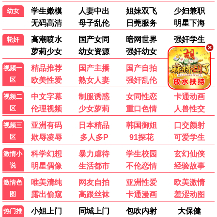
英雄本色
大话西游
黑帮
喜剧
无间道
黄飞鸿