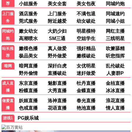
警匪
武侠
赌神
倩女幽魂
动作
奇幻